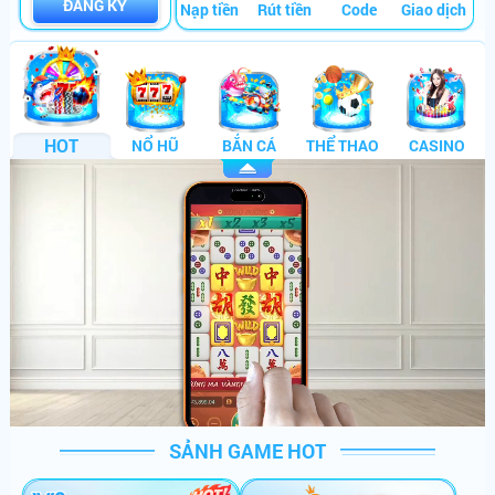
ĐĂNG KÝ
Nạp tiền
Rút tiền
Code
Giao dịch
HOT
NỔ HŨ
BẮN CÁ
THỂ THAO
CASINO
SẢNH GAME HOT