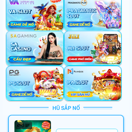
HŨ SẮP NỔ
th******
+
110,000,000
VNĐ